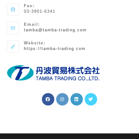
Fax:
03-3901-6341
Email:
ア
tamba@tamba-trading.com
プ
リ
Website:
ケ
https://tamba-trading.com
ー
シ
ョ
ン
で
開
く
新
新
新
新
し
し
し
し
い
い
い
い
タ
タ
タ
タ
ブ
ブ
ブ
ブ
で
で
で
で
開
開
開
開
く
く
く
く