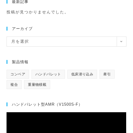
検
最新記事
索
投稿が見つかりませんでした。
アーカイブ
ア
月を選択
ー
カ
イ
ブ
製品情報
コンベア
ハンドパレット
低床潜り込み
牽引
複合
重量物積載
ハンドパレット型AMR（V1500S-F）