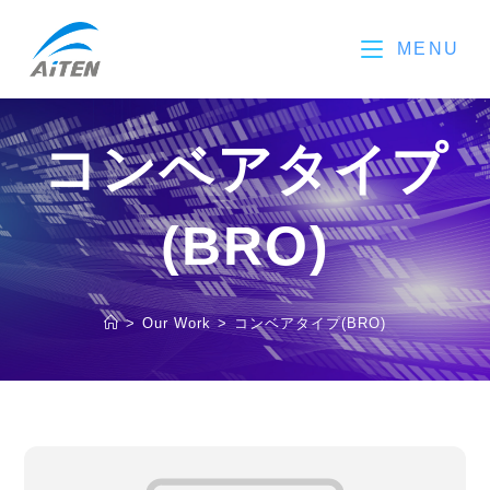
コ
ン
MENU
テ
ン
ツ
へ
ス
コンベアタイプ
キ
ッ
プ
(BRO)
>
Our Work
>
コンベアタイプ(BRO)