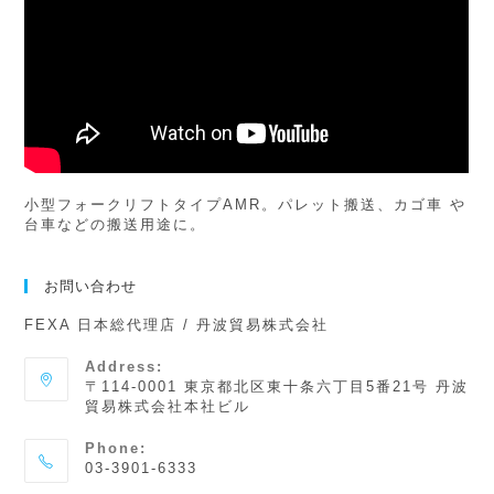
小型フォークリフトタイプAMR。パレット搬送、カゴ車 や
台車などの搬送用途に。
お問い合わせ
FEXA 日本総代理店 / 丹波貿易株式会社
Address:
〒114-0001 東京都北区東十条六丁目5番21号 丹波
貿易株式会社本社ビル
Phone:
03-3901-6333