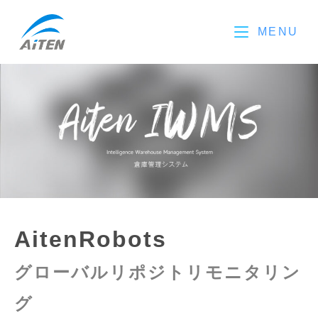
コ
ン
MENU
テ
ン
ツ
へ
ス
キ
ッ
プ
AitenRobots
グローバルリポジトリモニタリン
グ